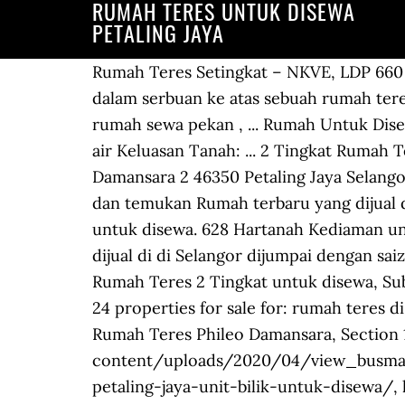
RUMAH TERES UNTUK DISEWA
PETALING JAYA
Rumah Teres Setingkat – NKVE, LDP 660 sq.ft. KETERANGAN 2. PETALING JAYA: Polis merampas wang tunai berjumlah RM1.4 juta dalam serbuan ke atas sebuah rumah teres, di Ara Damansara, di sini, semalam. For rent rumah sewa 2 bilik petaling jaya , For rent rumah sewa pekan , ... Rumah Untuk Disewa Di Bandar Layangkasa = Bandar Layangkasa Rumah Teres Dua Setingkat 4 Bilik Tidur 3 Bilik air Keluasan Tanah: ... 2 Tingkat Rumah Teres Pandan Jaya 55100 Kuala Lumpur. Menara Star No.15, Jalan 16/11, Section 16 Phileo Damansara 2 46350 Petaling Jaya Selangor, Malaysia. 2 Bilik Tidur. - Deposit 1+1 sahaja pun bol Petaling Jaya Jalan SS3. Cari perumahan dan temukan Rumah terbaru yang dijual di Petaling Jaya. List-ID: 87212428 30 Nov 08:22. Pembelian rumah untuk didiami dan bukan untuk disewa. 628 Hartanah Kediaman untuk disewa, Petaling Jaya, Selangor. 329 Rumah Teres/Rumah Berangkai 1.5 tingkat untuk dijual di di Selangor dijumpai dengan saiz binaan 1005 kps, 3 bilik tidur, 2 bilik air. Houses. 4 Bedrooms. . BERDEKATAN DENGAN 23 Rumah Teres 2 Tingkat untuk disewa, Subang Jaya. KADAR SEWA Carian Rumah ini adalah end lot & ... 3 Dec 2020 - mudah.my We have 24 properties for sale for: rumah teres di petaling jaya, priced from MYR 285,000. - ... Assalamualaikum & Salam Sejahtera semua... Rumah Teres Phileo Damansara, Section 16, Petaling Jaya unit BILIK untuk disewa, https://spacerent.my/wp-content/uploads/2020/04/view_busmall1-150x100.jpeg, https://spacerent.my/property/rumah-teres-phileo-damansara-section-16-petaling-jaya-unit-bilik-untuk-disewa/, https://spacerent.my/wp-content/themes/real-spaces/assets/images/map-marker.png, Rumah Teres Mutiara Bukit Jalil, Bukit Jalil unit BILIK untuk disewa, Rumah Teres Bukit Jalil, Kuala Lumpur unit BILIK untuk disewa, Rumah Teres Villa Wangsamas, Wangsa Maju unit BILIK untuk disewa. ???? . – Damansara Uptown/Aman Suria/One Utama . BERDEKATAN DENGAN – 5Mins drive First City College […] We have 99 ads for keyword rumah sewa rumah teres petaling jaya. Ketua Polis Daerah Petaling Jaya… Property Type Single storey Bedrooms 2 Bathroom 1 Size 620 sq.ft. 15' x 55' Intermediate. Saya sedang mencari penyewa untuk rumah di PJS3, Taman Medan Baru, Petaling Jaya, Selangor. Bedrooms. Cari senarai hartanah degan foto, video, lawatan maya & banyak lagi dengan PropertyGuru Malaysia. - Rumah teres corner punya ada banyak parking lot depan rumah boleh pakai. . ... Rumah teres bandar kinrara puchong. We have 99 ads for keyword rumah sewa rumah teres petaling jaya. Houses. . AREA TAMAN MEDAN, PETALING JAYA . RUMAH TERES BU7, BANDAR UTAMA, PETALING JAYA bilik untuk disewa FULLY FURNISH -Katil, tilam, kipas, almari pakaian, langsir -Penyidai pakaian, kabinet dapur, kabinet memasak, dapur gas, tong gas,, meja makan, mesin basuh, peti . Sorting. Rakan Sebilik dan Bilik Single untuk Disewa di Petaling Jaya - Sg Way. We have 24 properties for sale for: rumah teres di petaling jaya, priced from MYR 285,000. Property Type Single storey Bedrooms 2 Bathroom 1 Size 620 sq.ft. Green Park Villa Seksyen 30 Shah Alam Selangor. Petaling Jaya Jalan SS3. Selangor, Malaysia, Monday to Friday (Closed on weekend and Public Holiday). Liha