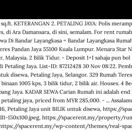
t Senarai Lengkap untuk Rumah Teres Disewa, di sekitar SUNWAY MEDICAL CENTRE. Size 660 sq.ft. 628 Hartanah Kediaman untuk disewa, Petaling Jaya, Selangor. Menara Star No.15, Jalan 16/11, Section 16 Phileo Damansara 2 46350 Petaling Jaya Selangor, Malaysia. Category Type. Untuk segala pertanyaan […] ???? 40000 Shah Alam 6. RUMAH TERES BU4, BANDAR UTAMA, PETALING JAYA bilik untuk disewa FULLY FURNISH -Katil, tilam, kipas, almari pakaian, langsir -Penyidai pakaian, kabinet dapur, kabinet memasak, dapur gas, tong gas,, meja makan, mesin basuh, peti . Description: RUMAH UNTUK DIJUAL TERES SETINGKAT TAMAN TUNAS MAHKOTA PERMAI, BATU 11 ASKING PRICE: RM210,000 ===== INFO RUMAH UNTUK DIJUAL TERES SETINGKAT TAMAN TUNAS MAHKOTA PERMAI, BATU 11 freehold (Bumi lot) size Lot 1302 kp build up 20x65 3 bilik, 2 toilet tile seluruh rumah build up loteng di bilik ke 2, extend laman belakang, maximum. Carian KADAR SEWA Harga bermula dari RM 500 . - Freehold Rezab Melayu Selangor. Rumah ini sangat sesuai utk Anda yg sedang cari Rumah Mampu milik dengan kadar diskaun -Katil, tilam, kipas, almari pakaian, langsir Bedrooms. ***************************************** Yesterday, 20:40 Puncak Alam. 1400 sq.ft. Cari senarai hartanah degan foto, video, lawatan maya & banyak lagi dengan PropertyGuru Malaysia. - Keluasan tanah: 20’ x 70’ sq ft FULLY FURNISH Size 660 sq.ft. . RUMAH TERES PHILEO DAMANSARA SECTION 16 PETALING JAYA bilik untuk disewa. BERDEKATAN DENGAN – TTDI , Damansara Utama , Mutiara Damansara , […] Rumah Untuk dijual Bangi Perdana Seksyen 3 Teres 2 Tingkat Intermediate Leasehold Size 20 x 70 4 bilik, bilik air Vacant unit Owning di porch... MYR 560,000 4 bed KADAR SEWA Master Room, Medium Room, Small Room Bermula dari RM500 . RUMAH TERES BU7, BANDAR UTAMA, PETALING JAYA bilik untuk disewa FULLY FURNISH -Katil, tilam, kipas, almari pakaian, langsir -Penyidai pakaian, kabinet dapur, kabinet memasak, dapur gas, tong gas,, meja makan, mesin basuh, peti . Details: Deposit ... Rumah teres untuk disewa di tingkat atas semua bahagian ...area taman dato harun belakang masjid... Bathroom. 2. Description: RUMAH UNTUK DIJUAL TERES SETINGKAT TAMAN TUNAS MAHKOTA PERMAI, BATU 11 ASKING PRICE: RM210,000 ===== INFO RUMAH UNTUK DIJUAL TERES SETINGKAT TAMAN TUNAS MAHKOTA PERMAI, BATU 11 freehold (Bumi lot) size Lot 1302 kp build up 20x65 3 bilik, 2 toilet tile seluruh rumah build up loteng di bilik ke 2, extend laman belakang, maximum. 3 Bathrooms. Bathroom. RUMAH TERES PHILEO DAMANSARA SECTION 16 PETALING JAYA bilik untuk disewa FULLY FURNISH -Katil, tilam, kipas, almari pakaian, langsir -Penyidai pakaian, kabinet dapur, kabinet memasak, dapur gas, meja makan, peti, mesin basuh . Size. Follow us in facebook and twitter for latest news and update. RM 950 per month. 3000 sq.ft. . 217 Rumah Teres/Rumah Berangkai 2 tingkat untuk disewa di di Petaling Jaya, Selangor dijumpai dengan saiz binaan 100 kps, 1 bilik tidur, 2 bilik air. 1,622 Rumah Teres/Rumah Berangkai/Rumah Bandar untuk dijual di di Petaling Jaya, Selangor dijumpai dengan saiz binaan 1000 kps, 3 bilik tidur, 1 bilik air. Description Master bedroom seksyen 14 petaling jaya(Landed house). Rumah teres 2tingkat untuk disewa,di PJS6/1e kampung lindungan PJ.bersebelahan dengan pangsapuri desa mentari. RUMAH DILENGKAPI PERABOT . (Berhadapan Kontena Nasional) Mempunyai 4bilik tidur dan 4bilik air(2atas 2bawah). RM 155. 1 Bilik Air. UiTM Sri Iskandar* Rumah Sewa Taman Gemilang Near *UiTM Sri Iskandar. Lihat Senarai Lengkap untuk Kondominium Disewa, di Kelana Jaya, Petaling Jaya, Selangor. - Harga sudah termasuk sekali bill api dan air. For rent rumah sewa 2 bilik petaling jaya , For rent rumah sewa pekan , ... Rumah Untuk Disewa Di Bandar Layangkasa = Bandar Layangkasa Rumah Teres Dua Setingkat 4 Bilik Tidur 3 Bilik air Keluasan Tanah: ... 2 Tingkat Rumah Teres Pandan Jaya 55100 Kuala Lumpur. Office Hours Monday - Friday (except Public Holidays) 9.00 am - 5.00 pm - time in Malaysia (GMT+8) support@ibilik.com +60 379671338 BERDEKATAN DENGAN – NKVE, LDP – Damansara Uptown/Aman Suria/One Utama . - Boleh pindah masuk bila-bila.