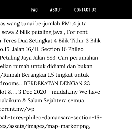
FAQ
ABOUT
CONTACT US
 1 Bilik Air. 329 Rumah Teres/Rumah Berangkai 1.5 tingkat untuk dijual di di Selangor dijumpai dengan saiz binaan 1005 kps, 3 bilik tidur, 2 bilik air. RM 155. . RM 155. KADAR SEWA RM 500 . (bilik sharing) [Muslimah sahaja] Rumah disediakan dapur,mesin basuh, water ... Rumah Untuk Di Sewa 15' x 55' Intermediate. 2 bedrooms, 1 bathroom, Facilities: Mini Market, Playground, Jogging Track. Dapur Table Top. RUMAH TERES BU3, BANDAR UTAMA, PETALING JAYA bilik untuk disewa FULLY FURNISH -Katil, tilam, kipas, almari pakaian, langsir -Penyidai pakaian, kabinet dapur, kabinet memasak, dapur gas, tong gas,, meja makan, mesin basuh, peti . 1. . House - For Rent. ️ RUMAH CANTIK & RENOVATED ! Kediaman. Kediaman. . Carian Temukan Rumah yang dijual di Petaling Jaya, Selangor. Dapur Table Top. Kami mempunyai iklan lebih kurang 72 rumah sewa teres ttdi jaya shah alam rumah dijual dan disewakan di Malaysia. Houses. - Harga start daripada Rm250. Sebuah rumah teres 2 tingkat yang HOT untuk dijual di Taman Sri Subang PJS10/7B, Sunway Pyramid, Bandar Sunway Petaling Jaya, Selangor. Rakan Sebilik dan Bilik Single untuk Disewa di Petaling Jaya - Sg Way. Seksyen 14, Jalan Ikhtisas Ketua Polis Daerah Petaling Jaya… - Rumah teres 2 tingkat - Rumah sangat cantik - Sangat mudah untuk mendapatkan bas kerana berdekatan dengan "Last Station" bas Rapid KL & Bas Percuma PJ - Ada security guard - … Rumah teres untuk disewa kemasukan sept 2019. offer teres Rumah teres untuk disewa kemasukan sept 2019 Assalamualaikum wbt Saya sedang mencari penyewa untuk rumah di PJS3, Taman Medan Baru, Petaling Jaya, Selangor. Carian Office Hours Monday - Friday (except Public Holidays) 9.00 am - 5.00 pm - time in Malaysia (GMT+8) support@ibilik.com +60 379671338 Sorting. Cari senarai hartanah degan foto, video, lawatan maya & … Kediaman. BERDEKATAN DENGAN KEMUDAHAN SPRT PASARAYA, SEKOLAH, MASJID, ... Rumah sewa kelana idaman apartment blok 7, berhadapan suria damansara, Rumah teres 2tingkat untuk disewa Taman Medan, Rumah sewa teres tingkat atas Taman Medan/ PJCC, Master Room at Section 14, Petaling Jaya (Rumah Teres), Teres Setingkat 4R2B Jalan Kebun Seksyen 30 Shah Alam, Rumah pangsa G Floor Taman Kinrara / PJS1, Pangsa T.K / Tmn Medan (10 mins Jln Klang Lama), Rumah Pangsa TAMAN KINRARA (x pyh naik tangga), Petaling Jaya , Jalan SS 3 , Corner house (Bigger Room Available), [MURAH & BERBALOI] Double Storey, Taman Sri Subang PJS10 Bandar Sunway, Saujana Utama Near UiTM Puncak Alam Rumah 2 Tingkat, Teres 4 Bilik Jalan Kebun Baru Pinggiran Shah Alam (LRT3), [0% d/p] Teres 4 Bilik jalan kebun baru pinggiran shah alam [lrt 3], sewa rumah teres petaling utama petaling jaya. RM250. Level 4 . KEMASUKAN NOVEMBER